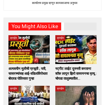
कार्यालय प्रमुख म्हणून कामकाजाचा अनुभव
You Might Also Like
क्राईम
क्राईम
अल्पवयीन मुलीची प्रसूती ; पती,
स्ट्रीट लाईट दुरुस्ती करताना
सासरच्यांसह आई-वडिलांविरोधात
शॉक लागून झिरो वायरमनचा मृत्यू :
बोदवड पोलिसात गुन्हा
चोपडा तालुक्यातील…
क्राईम
क्राईम