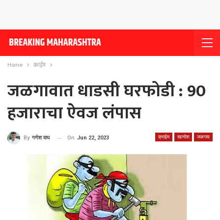
Home
क्राईम
जळगावात धाडसी घरफोडी : 90
हजाराचा ऐवज लंपास
क्राईम
खान्देश
जळगाव
On
Jun 22, 2023
By
गणेश वाघ