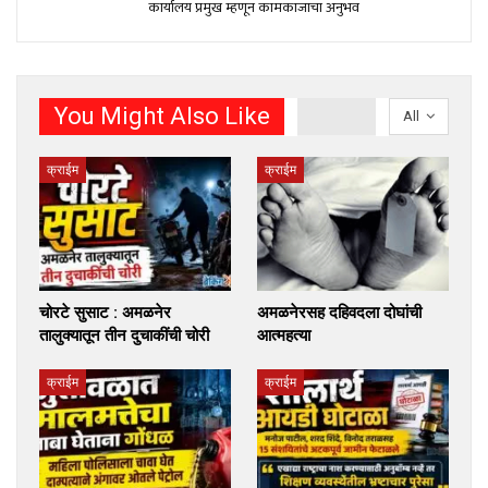
कार्यालय प्रमुख म्हणून कामकाजाचा अनुभव
You Might Also Like
All
क्राईम
क्राईम
चोरटे सुसाट : अमळनेर
अमळनेरसह दहिवदला दोघांची
तालुक्यातून तीन दुचाकींची चोरी
आत्महत्या
क्राईम
क्राईम