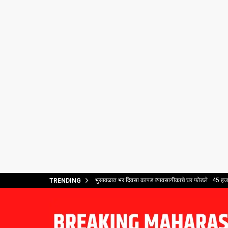
भुसावळात भर दिवसा कापड व्यावसायीकाचे घर फोडले : 45 हजार
TRENDING