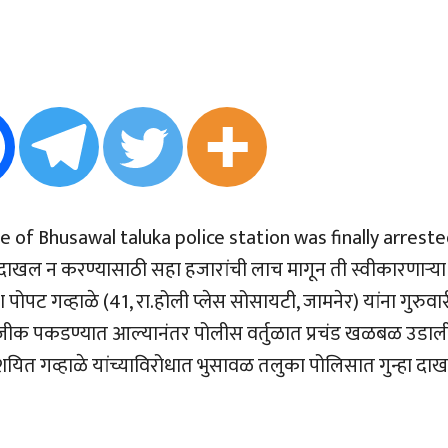
e of Bhusawal taluka police station was finally arrest
हा दाखल न करण्यासाठी सहा हजारांची लाच मागून ती स्वीकारणार्‍या
ट गव्हाळे (41, रा.होली प्लेस सोसायटी, जामनेर) यांना गुरुवा
नजीक पकडण्यात आल्यानंतर पोलीस वर्तुळात प्रचंड खळबळ उडाल
र संशयित गव्हाळे यांच्याविरोधात भुसावळ तलुका पोलिसात गुन्हा दा