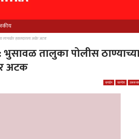
जकीय
च्या लाचखोर हवालदाराला अखेर अटक
 भुसावळ तालुका पोलीस ठाण्याच्य
ेर अटक
क्राईम
खान्देश
ठळक बात