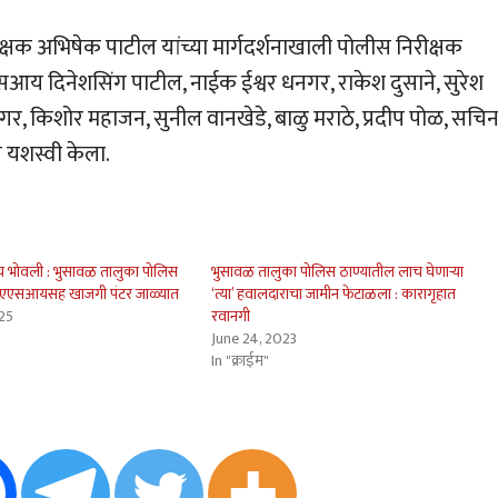
षक अभिषेक पाटील यांच्या मार्गदर्शनाखाली पोलीस निरीक्षक
आय दिनेशसिंग पाटील, नाईक ईश्वर धनगर, राकेश दुसाने, सुरेश
नगर, किशोर महाजन, सुनील वानखेडे, बाळु मराठे, प्रदीप पोळ, सचि
े यशस्वी केला.
ाच भोवली : भुसावळ तालुका पोलिस
भुसावळ तालुका पोलिस ठाण्यातील लाच घेणार्‍या
 एएएसआयसह खाजगी पंटर जाळ्यात
‘त्या’ हवालदाराचा जामीन फेटाळला : कारागृहात
025
रवानगी
June 24, 2023
In "क्राईम"