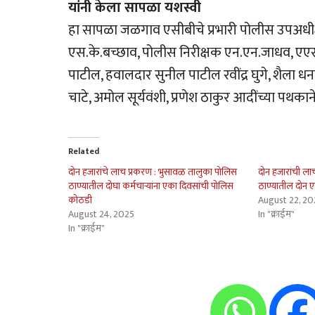
यांनी केला सापळा यशस्वी
हा सापळा जळगाव एसीबीचे प्रभारी पोलीस उपअधीक्
एस.के.बच्छाव, पोलीस निरीक्षक एन.एन.जाधव, एएस
पाटील, हवालदार सुनील पाटील रवींद्र घुगे, शैला ध
चाटे, अमोल सूर्यवंशी, प्रणेश ठाकुर आदींच्या पथकान
Related
दोन हजारांचे लाच प्रकरण : भुसावळ तालुका पोलिस
दोन हजारांची ल
ठाण्यातील दोघा कर्मचार्‍यांना एका दिवसांची पोलिस
ठाण्यातील दोन
कोठडी
August 22, 2
August 24, 2025
In "क्राईम"
In "क्राईम"