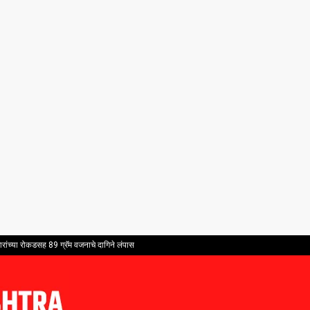
ांच्या रोकडसह 89 ग्रॅम वजनाचे दागिने लंपास