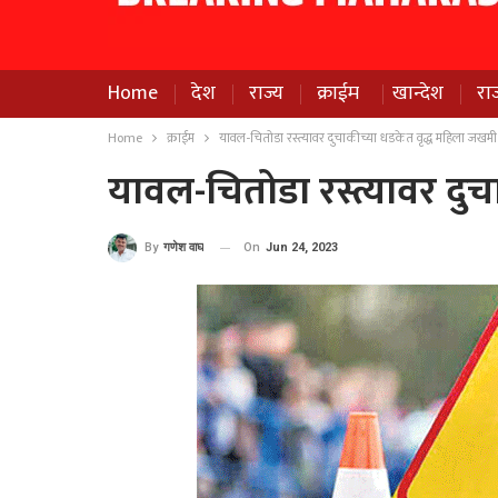
Home
देश
राज्य
क्राईम
खान्देश
रा
Home
क्राईम
यावल-चितोडा रस्त्यावर दुचाकीच्या धडकेत वृद्ध महिला जखमी
यावल-चितोडा रस्त्यावर दु
On
Jun 24, 2023
By
गणेश वाघ