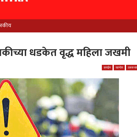
जकीय
चाकीच्या धडकेत वृद्ध महिला जखमी
क्राईम
खान्देश
ठळक बात