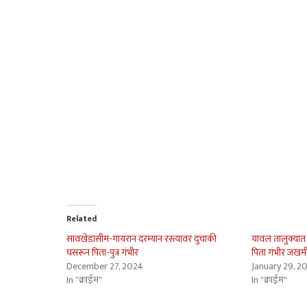
Related
सावखेडासीम-गायरान दरम्यान रस्त्यावर दुचाकी
यावल तालुक्यात द
घसरून पिता-पुत्र गंभीर
पिता गंभीर जखम
December 27, 2024
January 29, 2
In "क्राईम"
In "क्राईम"