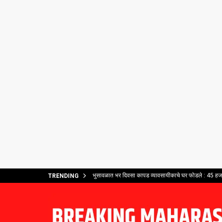
भुसावळात भर दिवसा कापड व्यावसायीकाचे घर फोडले : 45 हजार
TRENDING