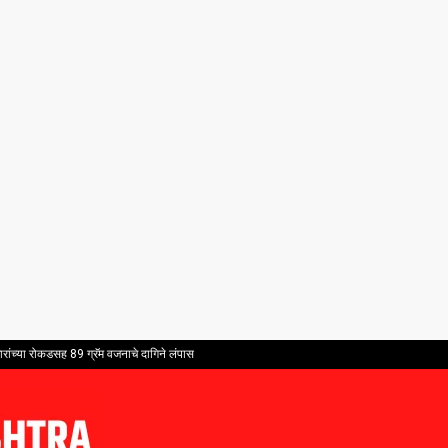
ांच्या रोकडसह 89 ग्रॅम वजनाचे दागिने लंपास