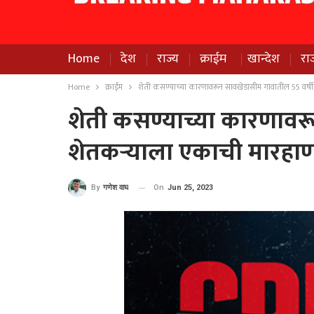
Home
देश
राज्य
क्राईम
खान्देश
रा
Home
क्राईम
शेती कसण्याच्या कारणावरून सावखेडासीम गावातील 55 वर्ष
शेती कसण्याच्या कारणावर
शेतकर्‍याला एकाची मारहा
On
Jun 25, 2023
By
गणेश वाघ