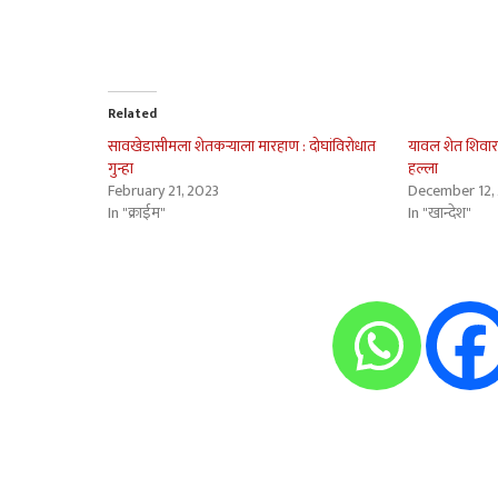
Related
सावखेडासीमला शेतकर्‍याला मारहाण : दोघांविरोधात
यावल शेत शिवा
गुन्हा
हल्ला
February 21, 2023
December 12,
In "क्राईम"
In "खान्देश"