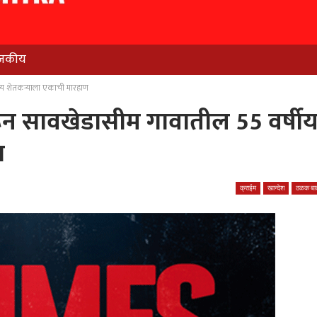
जकीय
ीय शेतकर्‍याला एकाची मारहाण
ून सावखेडासीम गावातील 55 वर्षी
ण
क्राईम
खान्देश
ठळक बात