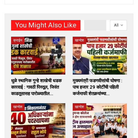
You Might Also Like
All
क्राईम
खान्देश
धुळे स्थानिक गुन्हे शाखेची धडक
मुख्यमंत्री फडणवीसांची घोषणा :
कारवाई : गावठी पिस्तूल, जिवंत
पाच हजार 29 कोटींची पहिली
काडतूसासह पारोळ्यातील…
कर्जमाफी शेतकर्‍यांच्या…
खान्देश
खान्देश