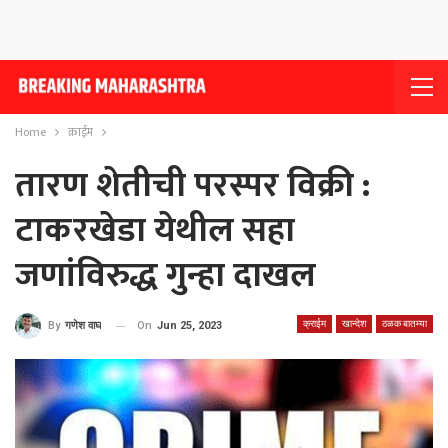
Home
क्राईम
तारण शेतीची परस्पर विक्री :
टाकरखेडा येथील सहा
जणांविरुद्ध गुन्हा दाखल
क्राईम
खान्देश
ठळक बातम्या
On
Jun 25, 2023
By
गणेश वाघ