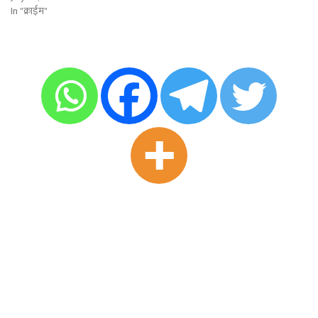
In "क्राईम"