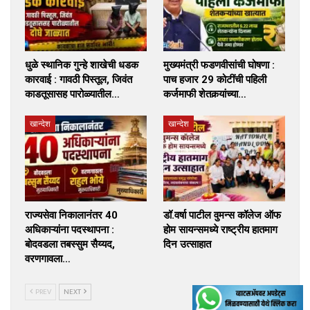
धुळे स्थानिक गुन्हे शाखेची धडक
मुख्यमंत्री फडणवीसांची घोषणा :
कारवाई : गावठी पिस्तूल, जिवंत
पाच हजार 29 कोटींची पहिली
काडतूसासह पारोळ्यातील…
कर्जमाफी शेतकर्‍यांच्या…
खान्देश
खान्देश
राज्यसेवा निकालानंतर 40
डॉ.वर्षा पाटील वुमन्स कॉलेज ऑफ
अधिकाऱ्यांना पदस्थापना :
होम सायन्समध्ये राष्ट्रीय हातमाग
बोदवडला तबस्सुम सैय्यद,
दिन उत्साहात
वरणगावला…
PREV
NEXT