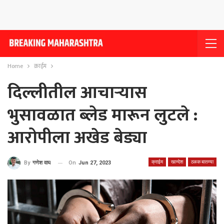
Home
क्राईम
दिल्लीतील आचार्‍यास
भुसावळात ब्लेड मारून लुटले :
आरोपीला अखेड बेड्या
क्राईम
खान्देश
ठळक बातम्या
On
Jun 27, 2023
By
गणेश वाघ