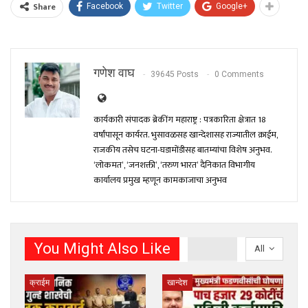
Share
Facebook
Twitter
Google+
गणेश वाघ
39645 Posts
0 Comments
कार्यकारी संपादक ब्रेकींग महाराष्ट्र : पत्रकारिता क्षेत्रात 18
वर्षांपासून कार्यरत. भुसावळसह खान्देशासह राज्यातील क्राईम,
राजकीय तसेच घटना-घडामोंडीसह बातम्यांचा विशेष अनुभव.
‘लोकमत’, ‘जनशक्ती’, ‘तरुण भारत’ दैनिकात विभागीय
कार्यालय प्रमुख म्हणून कामकाजाचा अनुभव
You Might Also Like
All
क्राईम
खान्देश