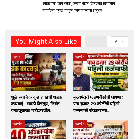
‘लोकमत’, ‘जनशक्ती’, ‘तरुण भारत’ दैनिकात विभागीय
कार्यालय प्रमुख म्हणून कामकाजाचा अनुभव
You Might Also Like
All
क्राईम
खान्देश
धुळे स्थानिक गुन्हे शाखेची धडक
मुख्यमंत्री फडणवीसांची घोषणा :
कारवाई : गावठी पिस्तूल, जिवंत
पाच हजार 29 कोटींची पहिली
काडतूसासह पारोळ्यातील…
कर्जमाफी शेतकर्‍यांच्या…
खान्देश
खान्देश