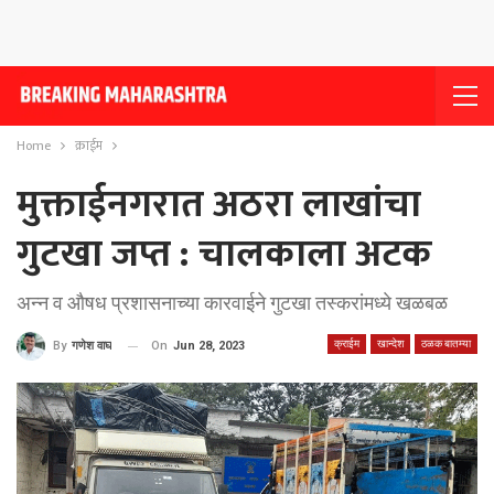
Home
क्राईम
मुक्ताईनगरात अठरा लाखांचा
गुटखा जप्त : चालकाला अटक
अन्न व औषध प्रशासनाच्या कारवाईने गुटखा तस्करांमध्ये खळबळ
क्राईम
खान्देश
ठळक बातम्या
On
Jun 28, 2023
By
गणेश वाघ