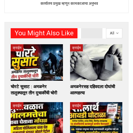
कार्यालय प्रमुख म्हणून कामकाजाचा अनुभव
You Might Also Like
All
क्राईम
क्राईम
चोरटे सुसाट : अमळनेर
अमळनेरसह दहिवदला दोघांची
तालुक्यातून तीन दुचाकींची चोरी
आत्महत्या
क्राईम
क्राईम