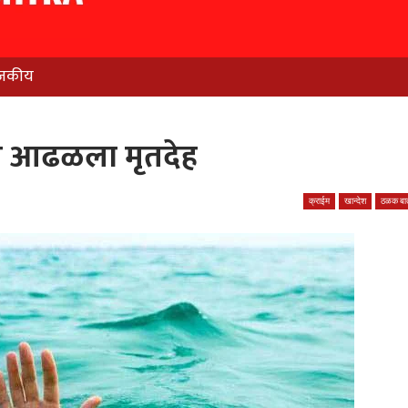
जकीय
त आढळला मृतदेह
क्राईम
खान्देश
ठळक बात