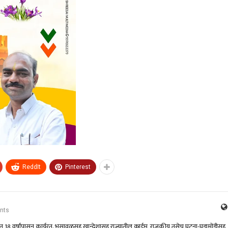
ReddIt
Pinterest
nts
क्षेत्रात 18 वर्षांपासून कार्यरत. भुसावळसह खान्देशासह राज्यातील क्राईम, राजकीय तसेच घटना-घडामोंडीसह