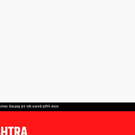
ांच्या रोकडसह 89 ग्रॅम वजनाचे दागिने लंपास