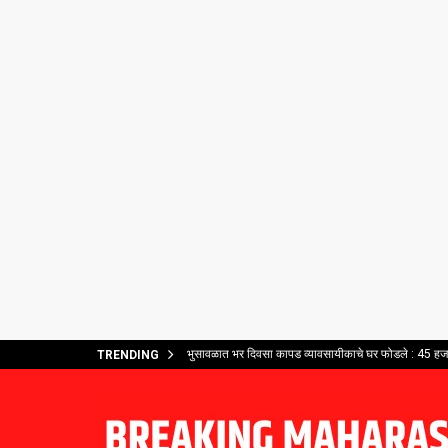
भुसावळात भर दिवसा कापड व्यावसायीकाचे घर फोडले : 45 हजार
TRENDING