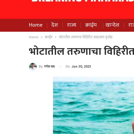
Home
देश
राज्य
क्राईम
खान्देश
रा
Home
क्राईम
भोटातील तरुणाचा विहिरीत आढळला मृतदेह
भोटातील तरुणाचा विहिरी
On
Jun 30, 2023
By
गणेश वाघ