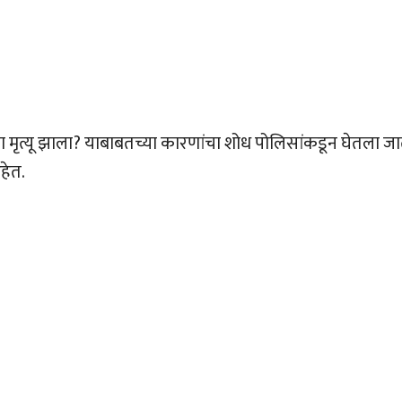
ंचा मृत्यू झाला? याबाबतच्या कारणांचा शोध पोलिसांकडून घेतला ज
हेत.