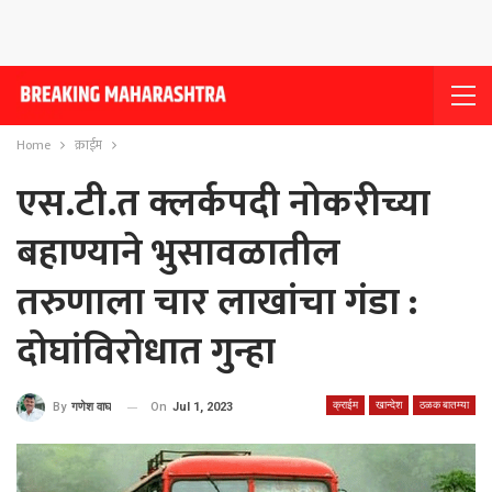
Home
क्राईम
एस.टी.त क्लर्कपदी नोकरीच्या
बहाण्याने भुसावळातील
तरुणाला चार लाखांचा गंडा :
दोघांविरोधात गुन्हा
क्राईम
खान्देश
ठळक बातम्या
On
Jul 1, 2023
By
गणेश वाघ