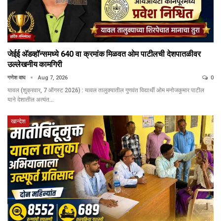
जेईई अ‍ॅडव्हॉन्समध्ये 640 वा क्रमांक मिळवत ओम पाटीलची देशपातळीवर
उल्लेखनीय कामगिरी
गणेश वाघ
Aug 7, 2026
0
यावल (शुक्रवार, 7 ऑगस्ट 2026) : यावल तालुक्यातील गुणवंत विद्यार्थी ओम मनोजकुमार पाटील
याने देशातील अत्यंत…
खान्देश