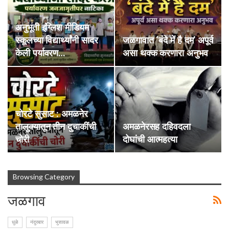
अनुभूती इंग्लिश मीडियम
स्कूलच्या विद्यार्थ्यांनी सादर
जळगावात ‘बंदे में है दम’ अपूर्व
केली पर्यावरण…
असा थक्क करणारा अनुभव
चोरटे सुसाट : अमळनेर
तालुक्यातून तीन दुचाकींची
अमळनेरसह दहिवदला
चोरी
दोघांची आत्महत्या
Browsing Category
जळगाव
धुळे
नंदुरबार
भुसावळ