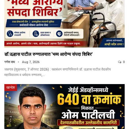
डॉ.उल्हास पाटील रुग्णालयात ‘भव्य आरोग्य संपदा शिबिर’
गणेश वाघ
Aug 7, 2026
0
जळगाव (शुक्रवार, 7 ऑगस्ट 2026) : रक्षाबंधन सणानिमित्ताने डॉ. उल्हास पाटील वैद्यकीय
महाविद्यालय व धर्मदाय रुग्णालय,…
खान्देश