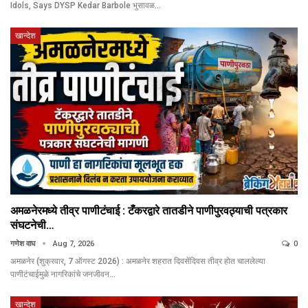
Idols, Says DYSP Kedar Barbole भुसावळ…
खान्देश
अमळनेरमध्ये तीव्र पाणीटंचाई : टँकरद्वारे तातडीने पाणीपुरवठ्याची पत्रकार
संघटनेची…
गणेश वाघ
Aug 7, 2026
0
अमळनेर (शुक्रवार, 7 ऑगस्ट 2026) : अमळनेर शहरात दिवसेंदिवस तीव्र होत चाललेल्या
पाणीटंचाईमुळे नागरिकांचे जनजीवन…
खान्देश