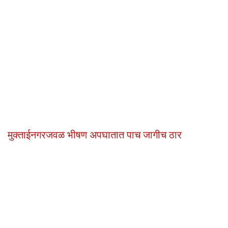
मुक्ताईनगरजवळ भीषण अपघातात पाच जागीच ठार