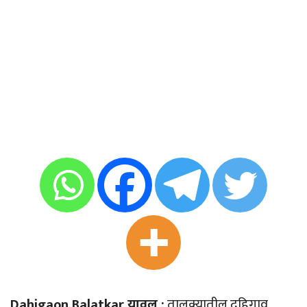
Dahigaon Balatkar यावल :
तालुक्यातील दहिगाव