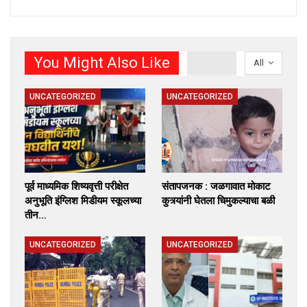
You Might Also Like
All
UNCATEGORIZED
UNCATEGORIZED
पूर्व माध्यमिक शिष्यवृत्ती परीक्षेत
संतापजनक : जळगावात मोकाट
अनुभूति इंग्लिश मिडीयम स्कूलच्या
कुत्र्यांनी घेतला चिमुकल्याचा बळी
तीन…
UNCATEGORIZED
UNCATEGORIZED